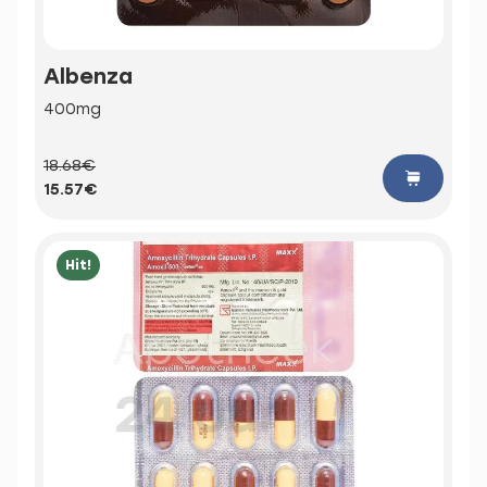
Albenza
400mg
18.68€
15.57€
Hit!