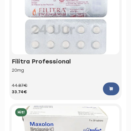
Filitra Professional
20mg
44.87€
33.74€
Hit!