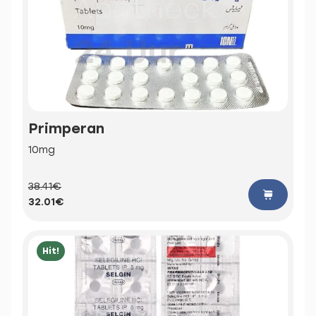
Primperan
10mg
38.41€
32.01€
Hit!