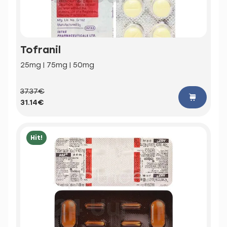
Tofranil
25mg | 75mg | 50mg
37.37€
31.14€
Hit!