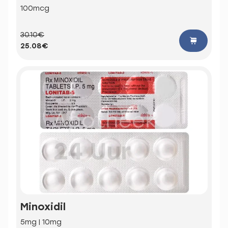
100mcg
30.10€
25.08€
Minoxidil
5mg | 10mg