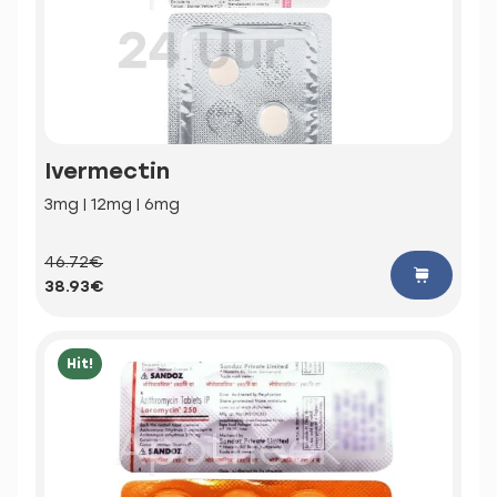
Ivermectin
3mg | 12mg | 6mg
46.72€
38.93€
Hit!