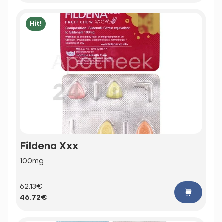
Hit!
Fildena Xxx
100mg
62.13€
46.72€