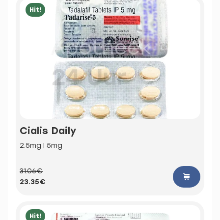
Hit!
Cialis Daily
2.5mg | 5mg
31.06€
23.35€
Hit!