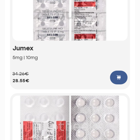
Jumex
5mg | 10mg
34.26€
28.55€