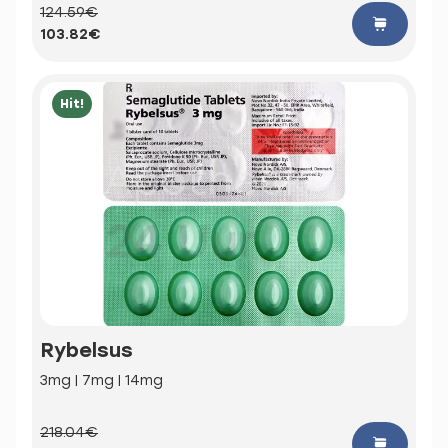
124.59€
103.82€
Hit!
Rybelsus
3mg | 7mg | 14mg
218.04€