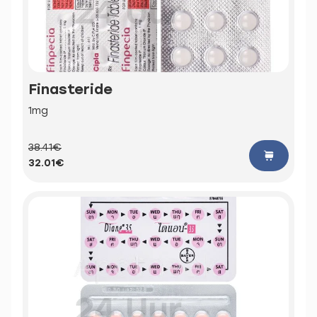
Finasteride
1mg
38.41€
32.01€