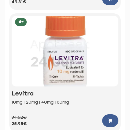
49.31€
Hit!
Levitra
10mg | 20mg | 40mg | 60mg
34.52€
25.95€