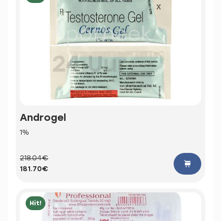
Androgel
1%
218.04€
181.70€
Hit!