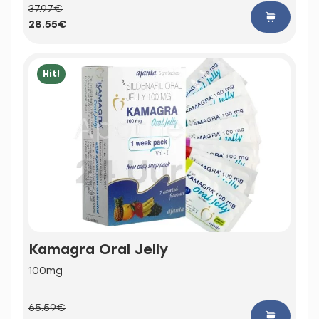
37.97€
28.55€
Hit!
Kamagra Oral Jelly
100mg
65.59€