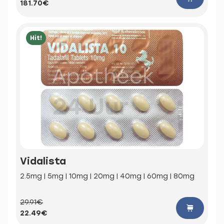
181.70€
Hit!
Vidalista
2.5mg | 5mg | 10mg | 20mg | 40mg | 60mg | 80mg
29.91€
22.49€