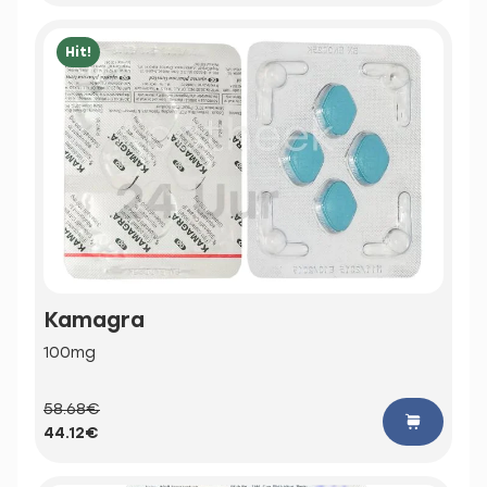
Hit!
Kamagra
100mg
58.68€
44.12€