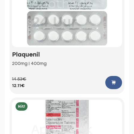
Plaquenil
200mg | 400mg
14.53€
12.11€
Hit!