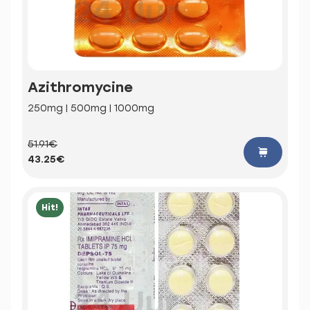
Azithromycine
250mg | 500mg | 1000mg
51.91€
43.25€
Hit!