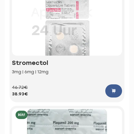
Stromectol
3mg | 6mg | 12mg
46.72€
38.93€
Hit!