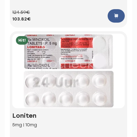
124.59€
103.82€
Hit!
Loniten
5mg | 10mg