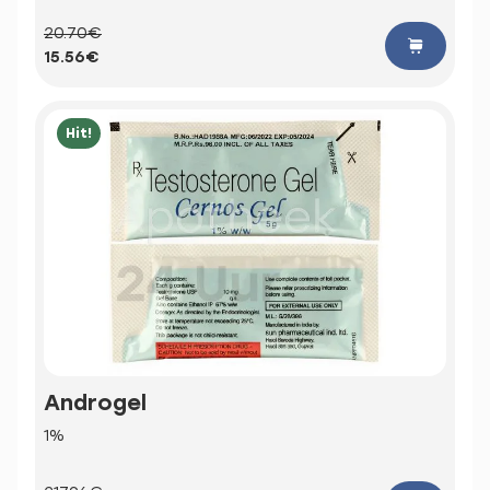
20.70€
15.56€
Hit!
Androgel
1%