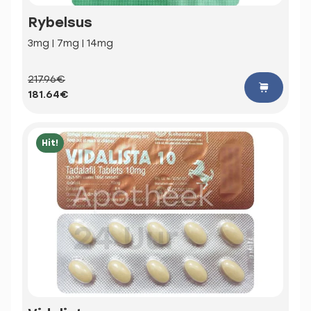
Rybelsus
3mg | 7mg | 14mg
217.96€
181.64€
Hit!