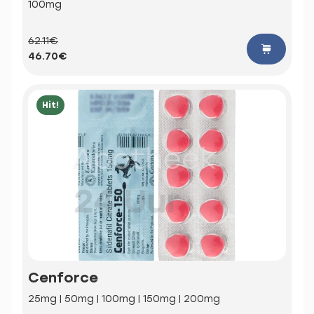
100mg
62.11€
46.70€
Hit!
Cenforce
25mg | 50mg | 100mg | 150mg | 200mg