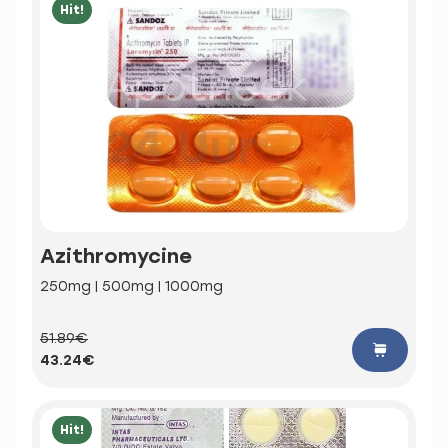
Hit!
Azithromycine
250mg | 500mg | 1000mg
51.89€
43.24€
Hit!