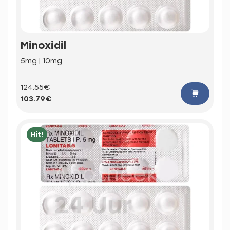
Minoxidil
5mg | 10mg
124.55€
103.79€
Hit!