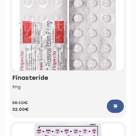
Finasteride
1mg
38.40€
32.00€