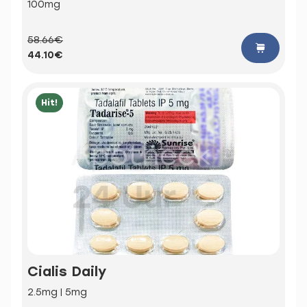
100mg
58.66€
44.10€
Hit!
Cialis Daily
2.5mg | 5mg