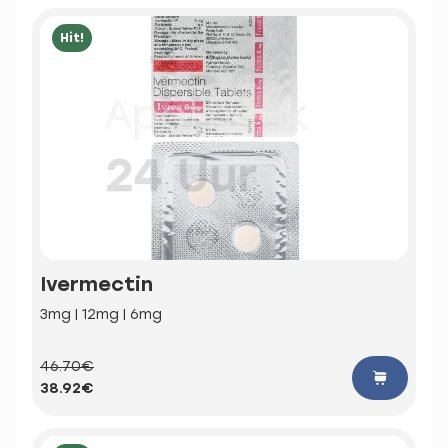
Hit!
Ivermectin
3mg | 12mg | 6mg
46.70€
38.92€