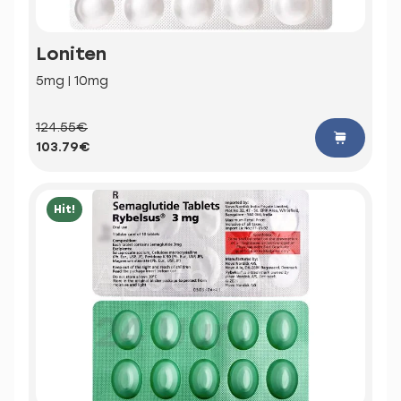
Loniten
5mg | 10mg
124.55€
103.79€
Hit!