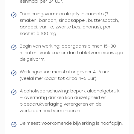
eenmaal per 24 uur.
Toedieningsvorm: orale jelly in sachets (7
smaken: banaan, sinaasappel, butterscotch,
aardbei, vanille, zwarte bes, ananas), per
sachet à 100 mg.
Begin van werking: doorgaans binnen 15–30
minuten, vaak sneller dan tabletvorm vanwege
de gelvorm.
Werkingsduur: meestal ongeveer 4–6 uur
(veelal merkbaar tot circa 4–5 uur).
Alcoholwaarschuwing: beperk alcoholgebruik
— overmatig drinken kan duizeligheid en
bloeddrukverlaging verergeren en de
werkzaamheid verminderen.
De meest voorkomende bijwerking is hoofdpijn.