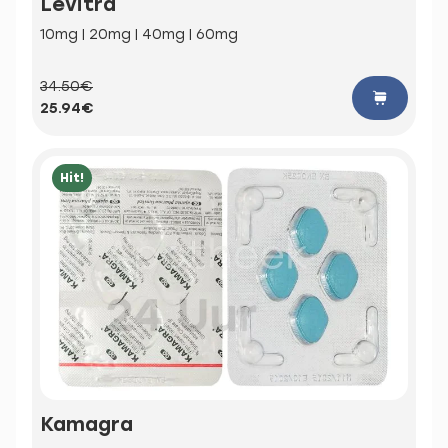
Levitra
10mg | 20mg | 40mg | 60mg
34.50€
25.94€
Hit!
Kamagra