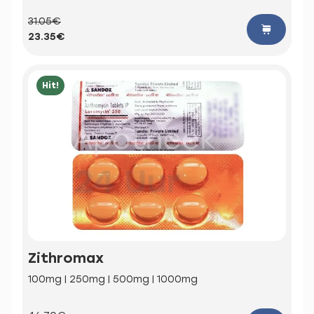
31.05€
23.35€
Hit!
Zithromax
100mg | 250mg | 500mg | 1000mg