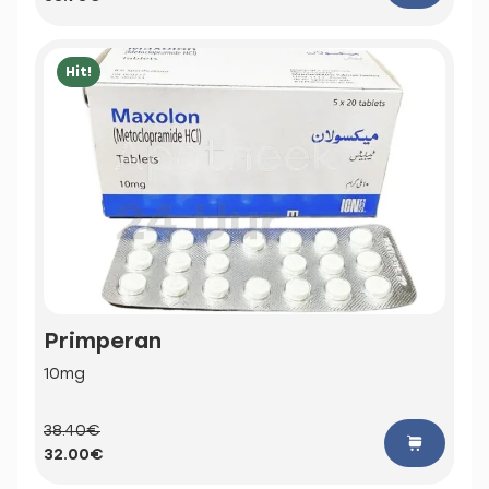
Hit!
Primperan
10mg
38.40€
32.00€