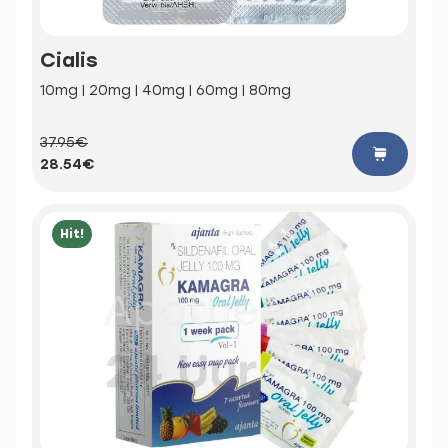
Cialis
10mg | 20mg | 40mg | 60mg | 80mg
37.95€
28.54€
Hit!