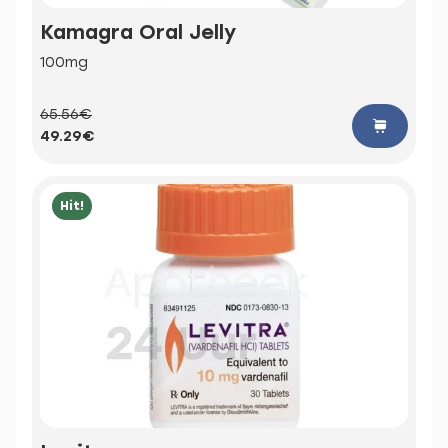
Kamagra Oral Jelly
100mg
65.56€
49.29€
Hit!