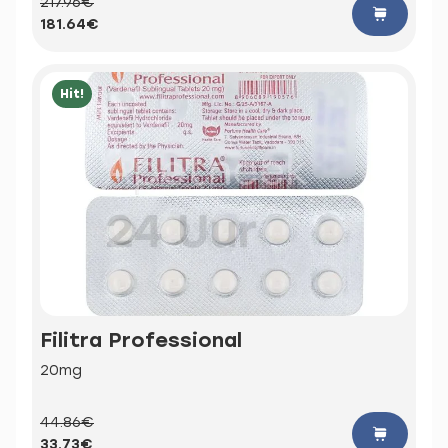
217.96€
181.64€
Hit!
Filitra Professional
20mg
44.86€
33.73€