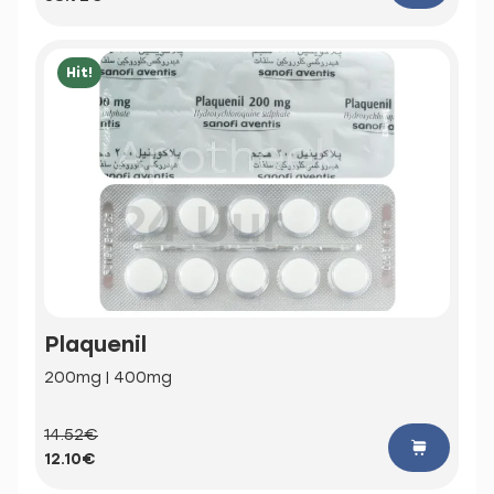
Hit!
Plaquenil
200mg | 400mg
14.52€
12.10€