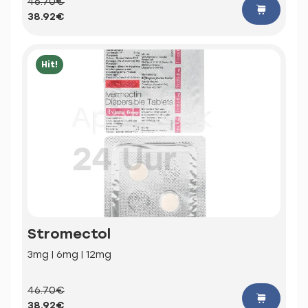
46.70€
38.92€
Hit!
Stromectol
3mg | 6mg | 12mg
46.70€
38.92€