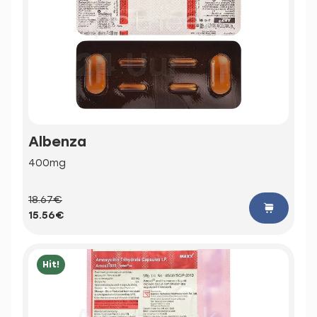
Albenza
400mg
18.67€
15.56€
Hit!