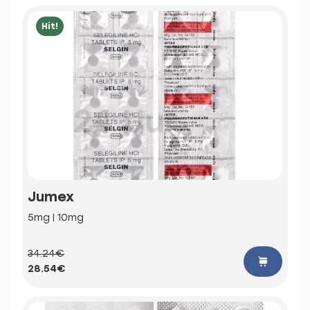
Hit!
Jumex
5mg | 10mg
34.24€
28.54€