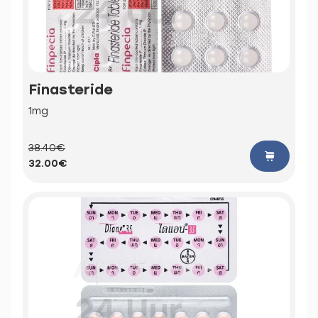
Finasteride
1mg
38.40€
32.00€