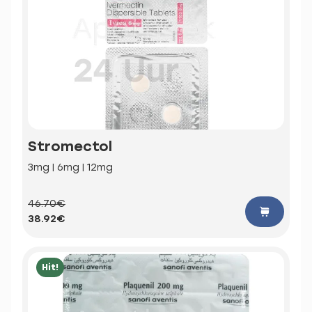
Stromectol
3mg | 6mg | 12mg
46.70€
38.92€
Hit!