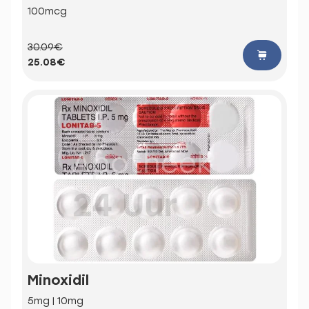
100mcg
30.09€
25.08€
Minoxidil
5mg | 10mg