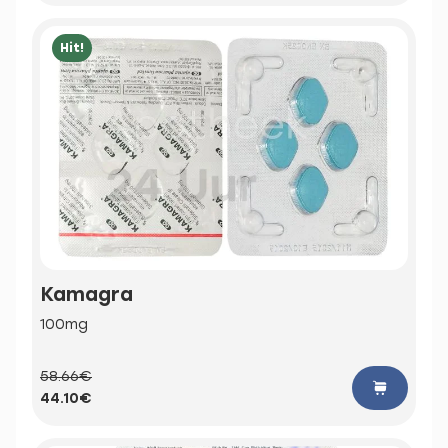
Hit!
Kamagra
100mg
58.66€
44.10€