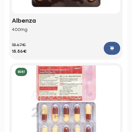
Albenza
400mg
18.67€
15.56€
Hit!