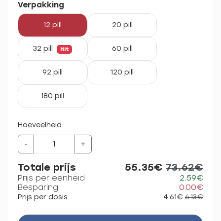
Verpakking
12 pill
20 pill
32 pill
60 pill
Hit
92 pill
120 pill
180 pill
Hoeveelheid:
-
+
Totale prijs
55.35€
73.62€
Prijs per eenheid
2.59€
Besparing
0.00€
Prijs per dosis
4.61€
6.13€