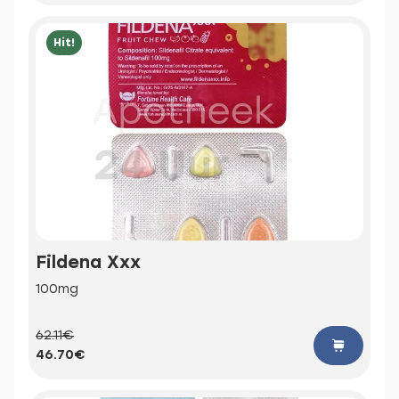
Hit!
Fildena Xxx
100mg
62.11€
46.70€