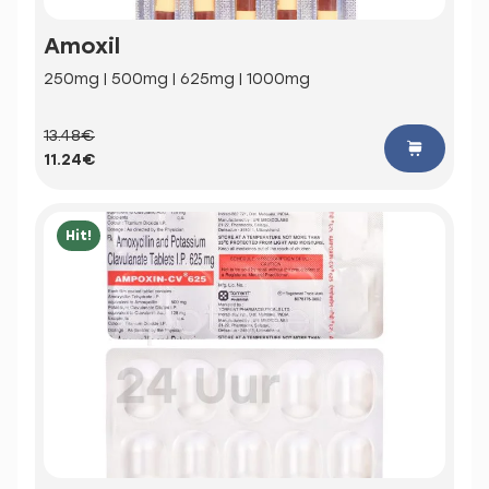
Amoxil
250mg | 500mg | 625mg | 1000mg
13.48€
11.24€
Hit!