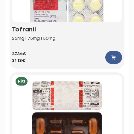
Tofranil
25mg | 75mg | 50mg
37.36€
31.13€
Hit!