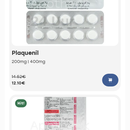
Plaquenil
200mg | 400mg
14.52€
12.10€
Hit!