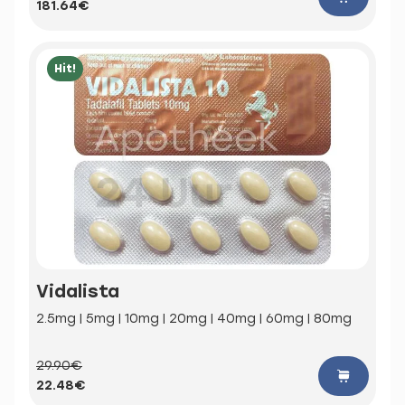
181.64€
Hit!
Vidalista
2.5mg | 5mg | 10mg | 20mg | 40mg | 60mg | 80mg
29.90€
22.48€