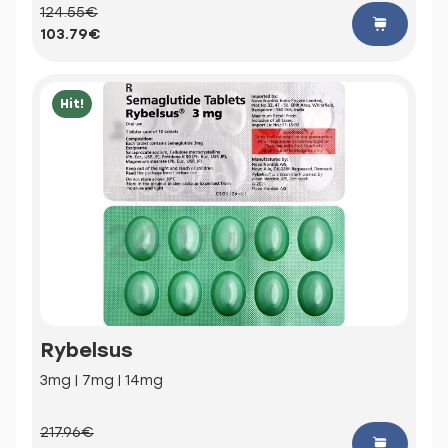
124.55€
103.79€
Hit!
Rybelsus
3mg | 7mg | 14mg
217.96€