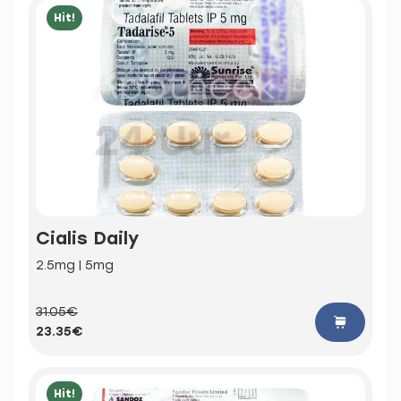
Hit!
Cialis Daily
2.5mg | 5mg
31.05€
23.35€
Hit!