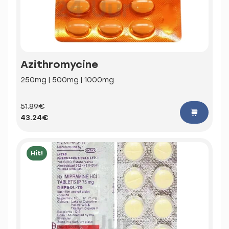
Azithromycine
250mg | 500mg | 1000mg
51.89€
43.24€
Hit!