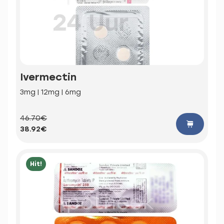
Ivermectin
3mg | 12mg | 6mg
46.70€
38.92€
Hit!