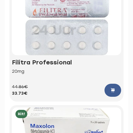
Filitra Professional
20mg
44.86€
33.73€
Hit!