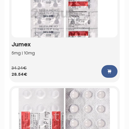
Jumex
5mg | 10mg
34.24€
28.54€