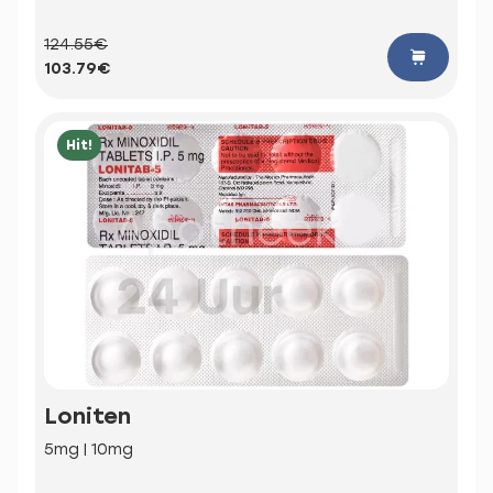
124.55€
103.79€
Hit!
Loniten
5mg | 10mg