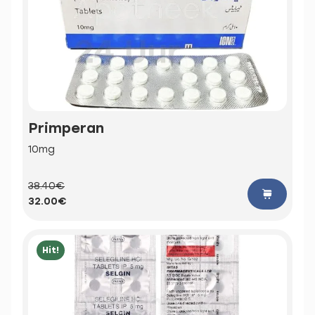
Primperan
10mg
38.40€
32.00€
Hit!