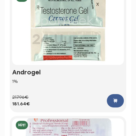
Androgel
1%
217.96€
181.64€
Hit!