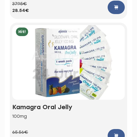
37.95€
28.54€
Hit!
Kamagra Oral Jelly
100mg
65.56€