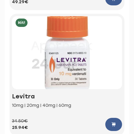
49.29€
Hit!
Levitra
10mg | 20mg | 40mg | 60mg
34.50€
25.94€