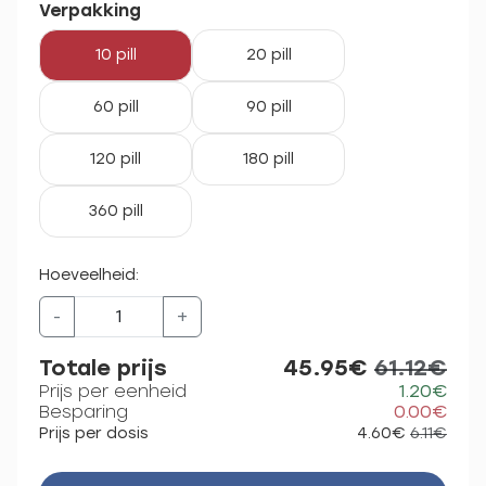
Verpakking
10 pill
20 pill
60 pill
90 pill
120 pill
180 pill
360 pill
Hoeveelheid:
-
+
Totale prijs
45.95€
61.12€
Prijs per eenheid
1.20€
Besparing
0.00€
Prijs per dosis
4.60€
6.11€