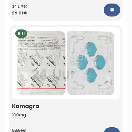
34.59€
26.01€
Hit!
Kamagra
100mg
58.81€