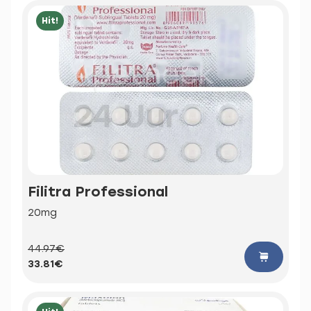
Hit!
Filitra Professional
20mg
44.97€
33.81€