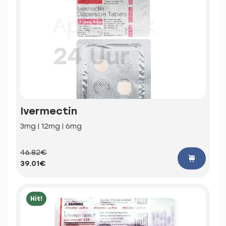
Ivermectin
3mg | 12mg | 6mg
46.82€
39.01€
Hit!