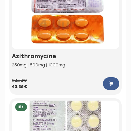
Azithromycine
250mg | 500mg | 1000mg
52.02€
43.35€
Hit!