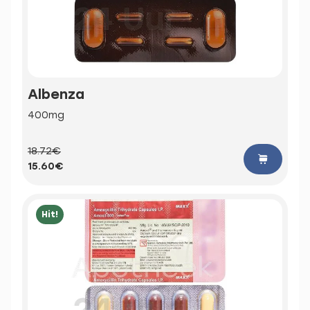
Albenza
400mg
18.72€
15.60€
Hit!