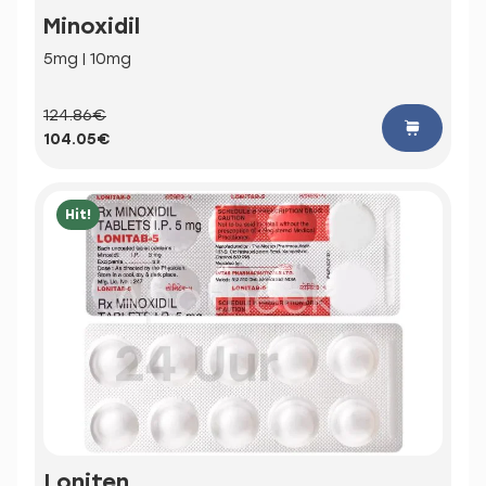
Minoxidil
5mg | 10mg
124.86€
104.05€
Hit!
Loniten