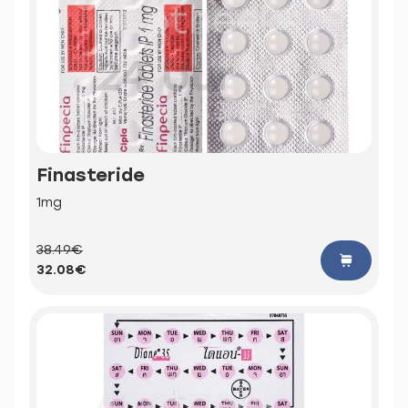
Finasteride
1mg
38.49€
32.08€