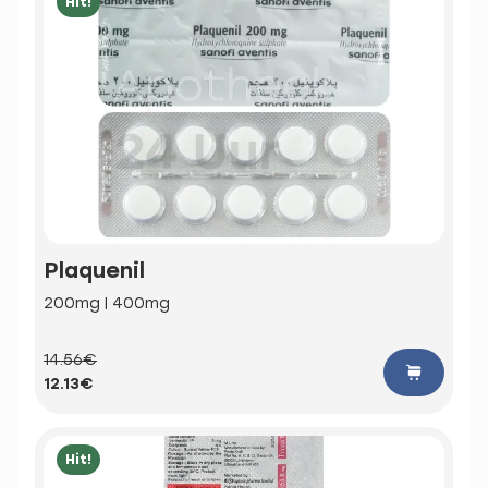
Hit!
Plaquenil
200mg | 400mg
14.56€
12.13€
Hit!