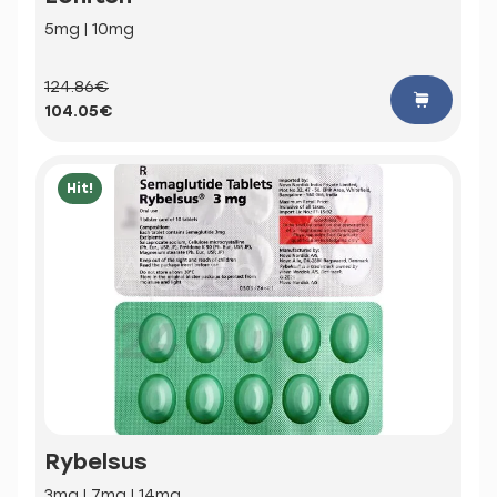
5mg | 10mg
124.86€
104.05€
Hit!
Rybelsus
3mg | 7mg | 14mg