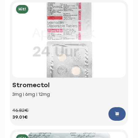
Hit!
Stromectol
3mg | 6mg | 12mg
46.82€
39.01€