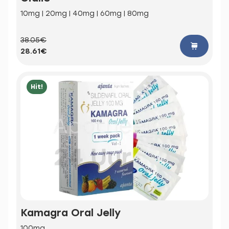
10mg | 20mg | 40mg | 60mg | 80mg
38.05€
28.61€
Hit!
Kamagra Oral Jelly
100mg