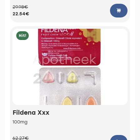
29.98€
22.54€
Hit!
Fildena Xxx
100mg
62.27€