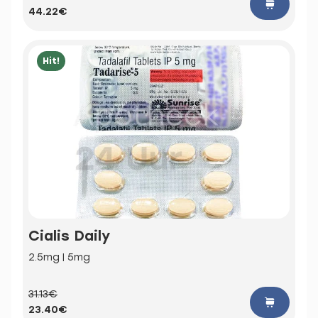
44.22€
Hit!
Cialis Daily
2.5mg | 5mg
31.13€
23.40€