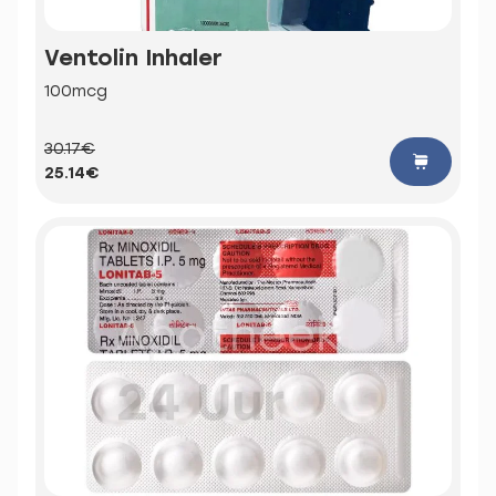
Ventolin Inhaler
100mcg
30.17€
25.14€