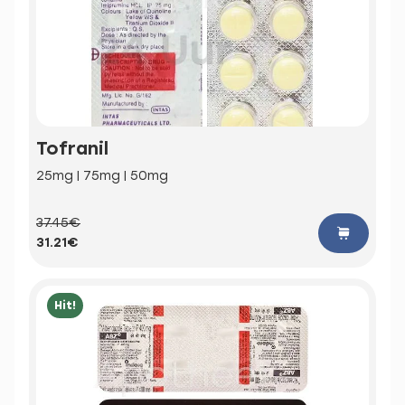
Tofranil
25mg | 75mg | 50mg
37.45€
31.21€
Hit!