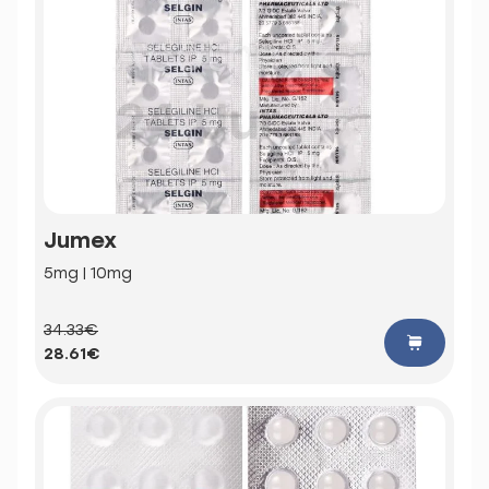
Jumex
5mg | 10mg
34.33€
28.61€