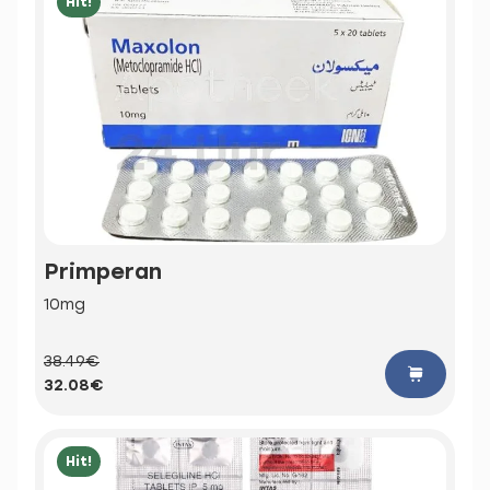
Hit!
Primperan
10mg
38.49€
32.08€
Hit!