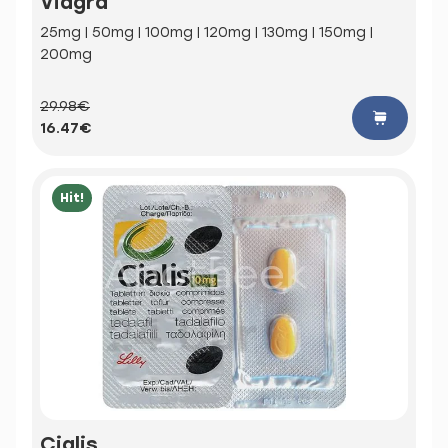
Viagra
25mg | 50mg | 100mg | 120mg | 130mg | 150mg |
200mg
29.98€
16.47€
Hit!
Cialis