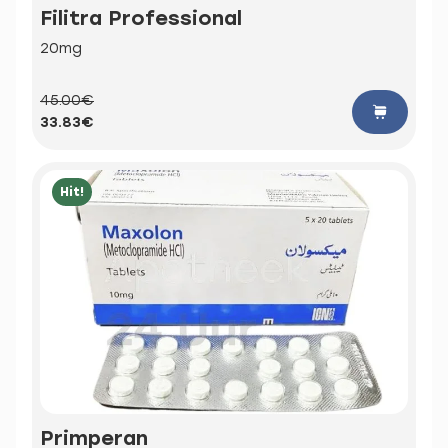
Filitra Professional
20mg
45.00€
33.83€
Hit!
Primperan