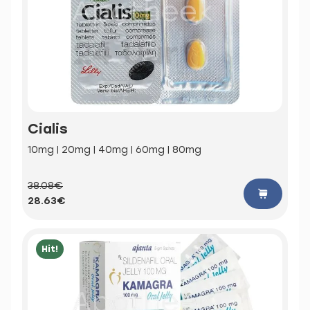
Cialis
10mg | 20mg | 40mg | 60mg | 80mg
38.08€
28.63€
Hit!