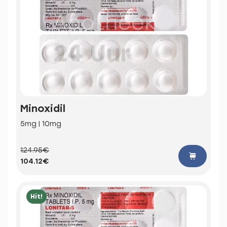
Minoxidil
5mg | 10mg
124.95€
104.12€
Hit!