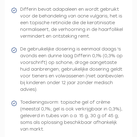
Differin bevat adapaleen en wordt gebruikt
voor de behandeling van acne vulgaris; het is
een topische retinoïde die de keratinisatie
normaliseert, de verhoorning in de haarfollikel
vermindert en ontsteking remt.
De gebruikelijke dosering is eenmaal daags 's
avonds een dunne laag Differin 0,1% (0,3% op
voorschrift) op schone, droge aangetaste
huid aanbrengen; gebruikelijke dosering geldt
voor tieners en volwassenen (niet aanbevolen
bij kinderen onder 12 jaar zonder medisch
advies).
Toedieningsvorm: topische gel of crème
(meestal 0,1%; gel is ook verkrijgbaar in 0,3%),
geleverd in tubes van o.a. 15 g, 30 g of 45 g;
soms als oplossing beschikbaar afhankelijk
van markt.