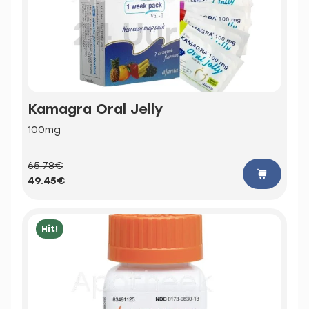
Kamagra Oral Jelly
100mg
65.78€
49.45€
Hit!