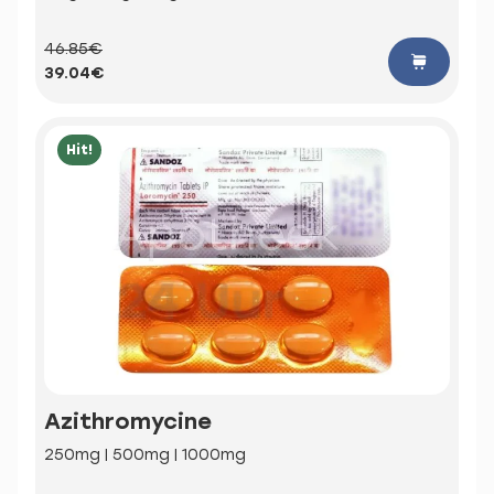
46.85€
39.04€
Hit!
Azithromycine
250mg | 500mg | 1000mg