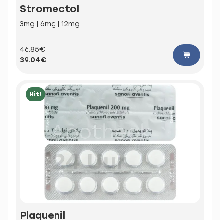
Stromectol
3mg | 6mg | 12mg
46.85€
39.04€
Hit!
Plaquenil