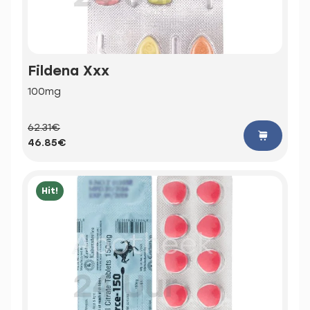
Fildena Xxx
100mg
62.31€
46.85€
Hit!