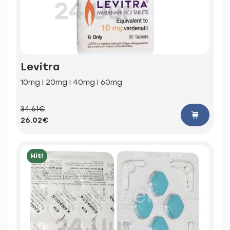
Levitra
10mg | 20mg | 40mg | 60mg
34.61€
26.02€
Hit!