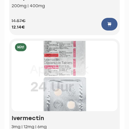
200mg | 400mg
14.57€
12.14€
Hit!
Ivermectin
3mg | 12mg | 6mg