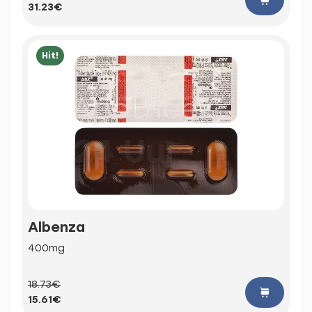
31.23€
Hit!
Albenza
400mg
18.73€
15.61€