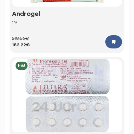
Androgel
1%
218.66€
182.22€
Hit!