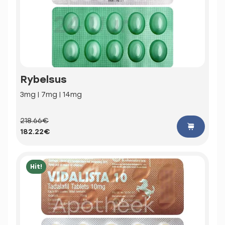
Rybelsus
3mg | 7mg | 14mg
218.66€
182.22€
Hit!