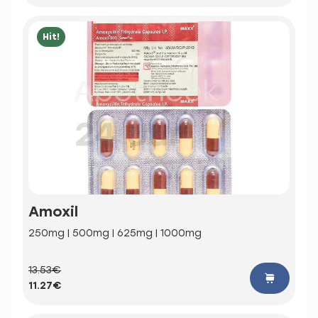
Hit!
Amoxil
250mg | 500mg | 625mg | 1000mg
13.53€
11.27€