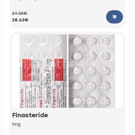
34.35€
28.63€
Finasteride
1mg