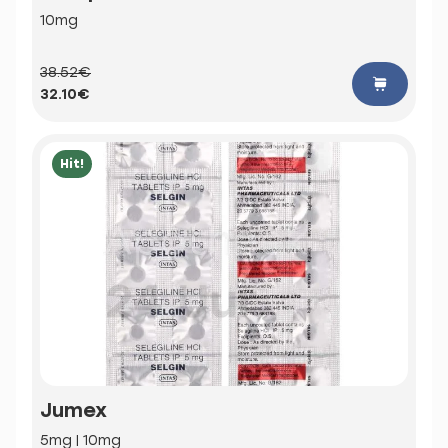
10mg
38.52€
32.10€
Hit!
Jumex
5mg | 10mg