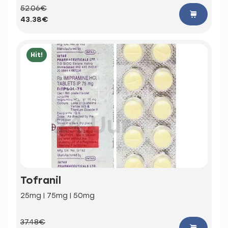
52.06€
43.38€
Hit!
Tofranil
25mg | 75mg | 50mg
37.48€