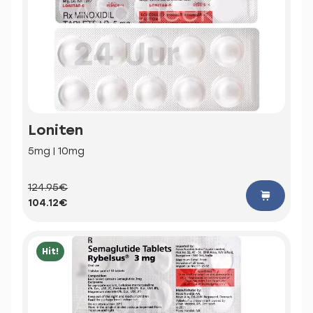
Loniten
5mg | 10mg
124.95€
104.12€
Hit!