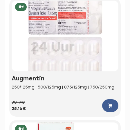
Hit!
Augmentin
250/125mg | 500/125mg | 875/125mg | 750/250mg
30.19€
25.16€
Hit!