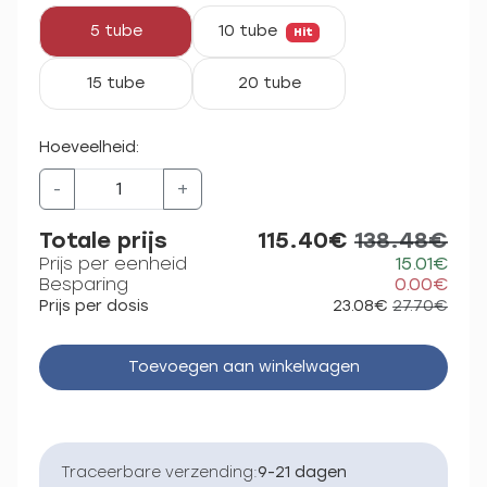
5 tube
10 tube
Hit
15 tube
20 tube
Hoeveelheid:
-
+
Totale prijs
115.40€
138.48€
Prijs per eenheid
15.01€
Besparing
0.00€
Prijs per dosis
23.08€
27.70€
Toevoegen aan winkelwagen
Traceerbare verzending:
9-21 dagen