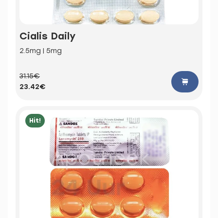
Cialis Daily
2.5mg | 5mg
31.15€
23.42€
Hit!