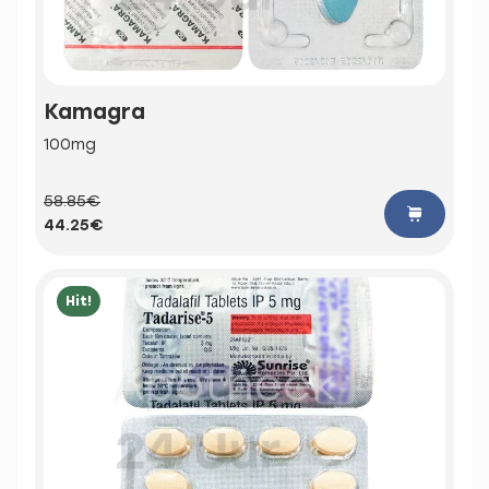
Kamagra
100mg
58.85€
44.25€
Hit!