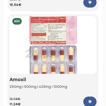
15.56€
Hit!
Amoxil
250mg | 500mg | 625mg | 1000mg
13.48€
11.24€