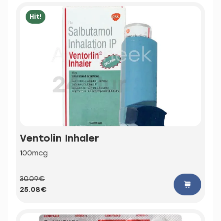
Hit!
Ventolin Inhaler
100mcg
30.09€
25.08€