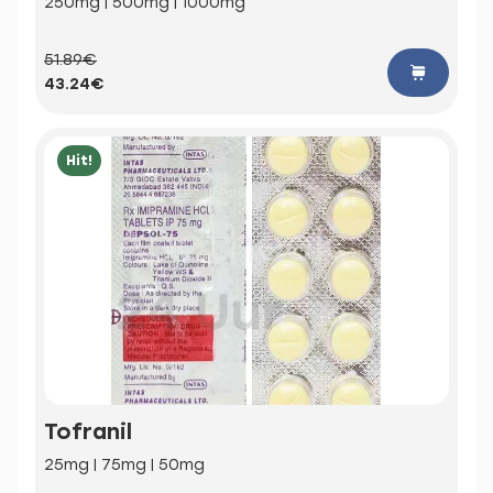
250mg | 500mg | 1000mg
51.89€
43.24€
Hit!
Tofranil
25mg | 75mg | 50mg