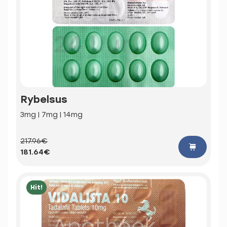
Rybelsus
3mg | 7mg | 14mg
217.96€
181.64€
Hit!