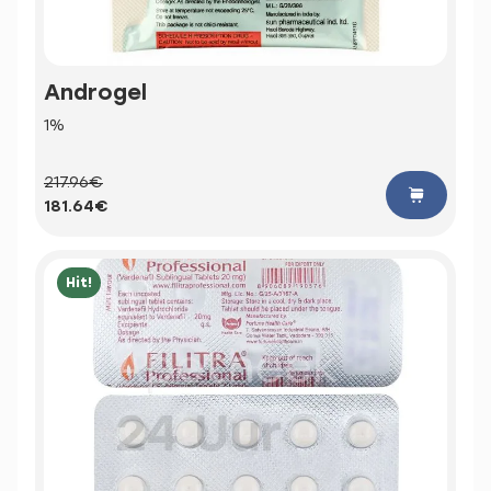
Androgel
1%
217.96€
181.64€
Hit!