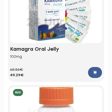
Kamagra Oral Jelly
100mg
65.56€
49.29€
Hit!