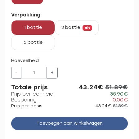
Verpakking
1 bottle
3 bottle
Hit
6 bottle
Hoeveelheid:
-
+
Totale prijs
43.24€
51.89€
Prijs per eenheid
35.90€
Besparing
0.00€
Prijs per dosis
43.24€
51.89€
Toevoegen aan winkelwagen