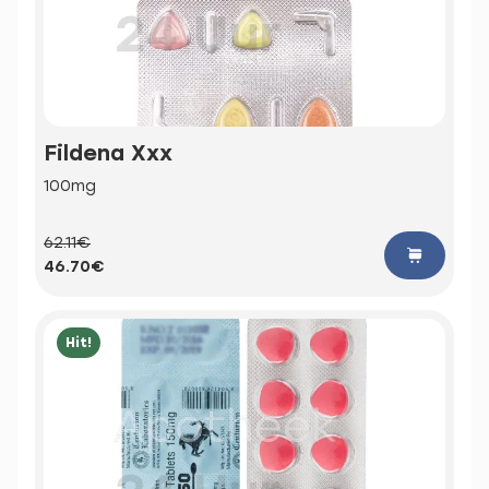
Fildena Xxx
100mg
62.11€
46.70€
Hit!