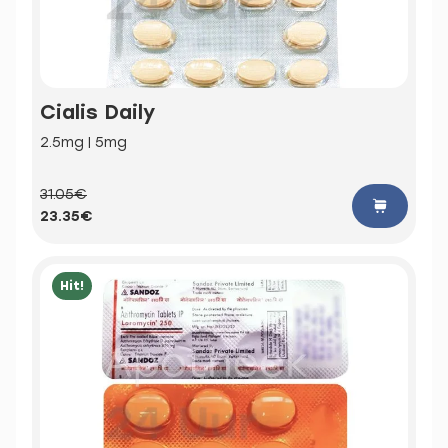
Cialis Daily
2.5mg | 5mg
31.05€
23.35€
Hit!