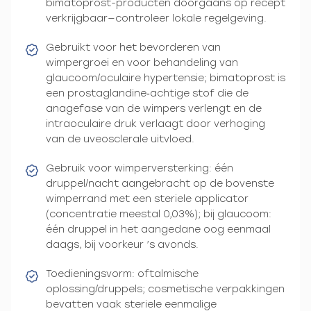
bimatoprost-producten doorgaans op recept
verkrijgbaar—controleer lokale regelgeving.
Gebruikt voor het bevorderen van
wimpergroei en voor behandeling van
glaucoom/oculaire hypertensie; bimatoprost is
een prostaglandine‑achtige stof die de
anagefase van de wimpers verlengt en de
intraoculaire druk verlaagt door verhoging
van de uveosclerale uitvloed.
Gebruik voor wimperversterking: één
druppel/nacht aangebracht op de bovenste
wimperrand met een steriele applicator
(concentratie meestal 0,03%); bij glaucoom:
één druppel in het aangedane oog eenmaal
daags, bij voorkeur ’s avonds.
Toedieningsvorm: oftalmische
oplossing/druppels; cosmetische verpakkingen
bevatten vaak steriele eenmalige