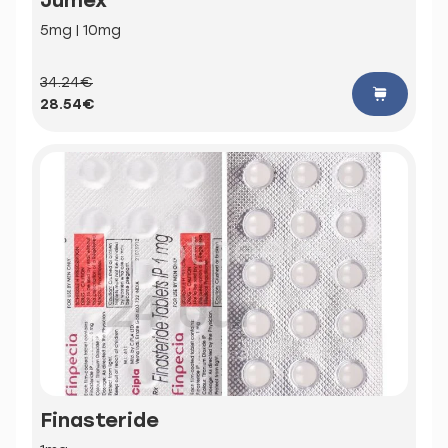
5mg | 10mg
34.24€
28.54€
Finasteride