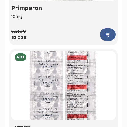
Primperan
10mg
38.40€
32.00€
Hit!
Jumex