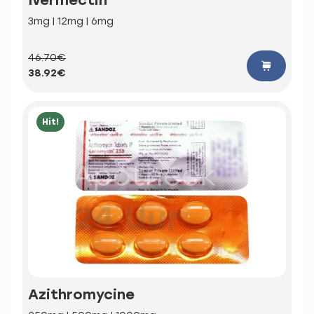
3mg | 12mg | 6mg
46.70€
38.92€
Hit!
Azithromycine