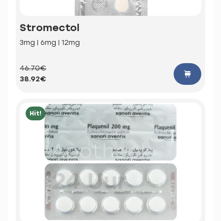
Stromectol
3mg | 6mg | 12mg
46.70€
38.92€
Hit!