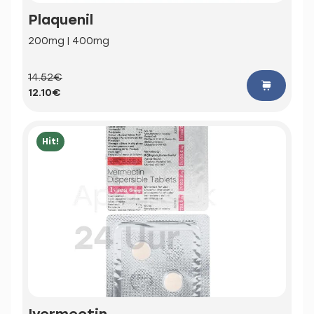
Plaquenil
200mg | 400mg
14.52€
12.10€
Hit!
Ivermectin