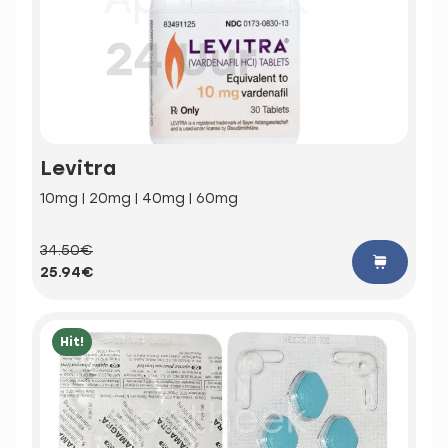
Levitra
10mg | 20mg | 40mg | 60mg
34.50€
25.94€
Hit!