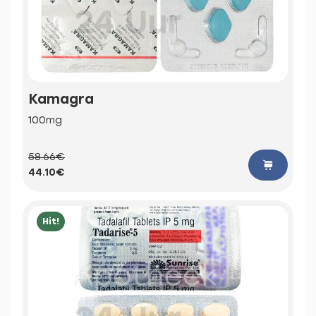
Kamagra
100mg
58.66€
44.10€
Hit!