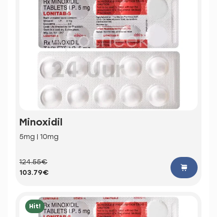
Minoxidil
5mg | 10mg
124.55€
103.79€
Hit!