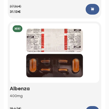
37.36€
31.13€
Hit!
Albenza
400mg
18.67€