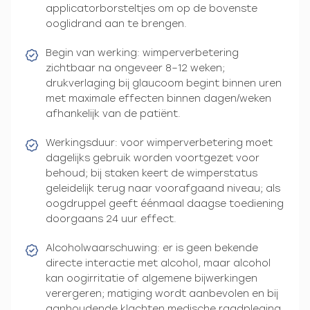
applicatorborsteltjes om op de bovenste
ooglidrand aan te brengen.
Begin van werking: wimperverbetering
zichtbaar na ongeveer 8–12 weken;
drukverlaging bij glaucoom begint binnen uren
met maximale effecten binnen dagen/weken
afhankelijk van de patiënt.
Werkingsduur: voor wimperverbetering moet
dagelijks gebruik worden voortgezet voor
behoud; bij staken keert de wimperstatus
geleidelijk terug naar voorafgaand niveau; als
oogdruppel geeft éénmaal daagse toediening
doorgaans 24 uur effect.
Alcoholwaarschuwing: er is geen bekende
directe interactie met alcohol, maar alcohol
kan oogirritatie of algemene bijwerkingen
verergeren; matiging wordt aanbevolen en bij
aanhoudende klachten medische raadpleging.