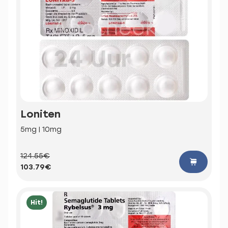
Loniten
5mg | 10mg
124.55€
103.79€
Hit!