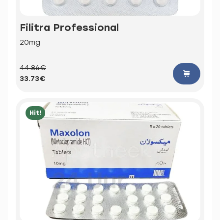
Filitra Professional
20mg
44.86€
33.73€
Hit!