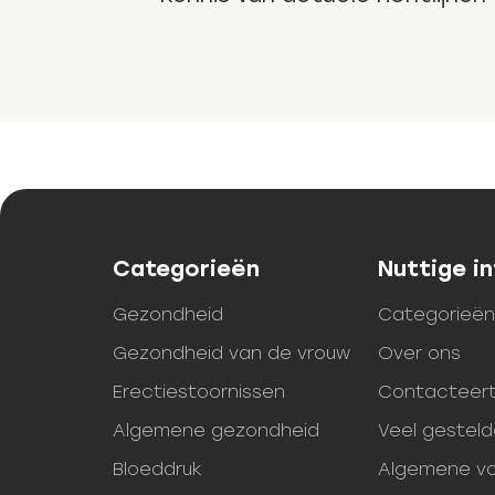
Categorieën
Nuttige i
Gezondheid
Categorieë
Gezondheid van de vrouw
Over ons
Erectiestoornissen
Contacteert
Algemene gezondheid
Veel gestel
Bloeddruk
Algemene v