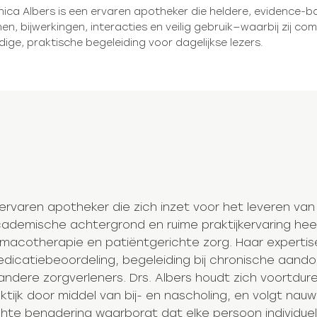
nica Albers is een ervaren apotheker die heldere, evidence-b
nen, bijwerkingen, interacties en veilig gebruik—waarbij zij 
ige, praktische begeleiding voor dagelijkse lezers.
n ervaren apotheker die zich inzet voor het leveren 
ademische achtergrond en ruime praktijkervaring heef
rmacotherapie en patiëntgerichte zorg. Haar experti
icatiebeoordeling, begeleiding bij chronische aandoe
dere zorgverleners. Drs. Albers houdt zich voortdur
tijk door middel van bij- en nascholing, en volgt nau
chte benadering waarborgt dat elke persoon individue