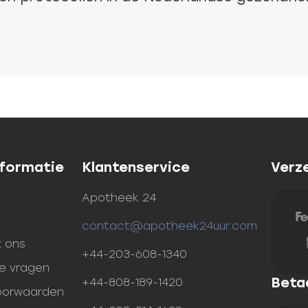
nformatie
Klantenservice
Verz
n
Apotheek 24
contact@apotheek24uur.com
 ons
+44-203-608-1340
de vragen
Beta
+44-808-189-1420
oorwaarden