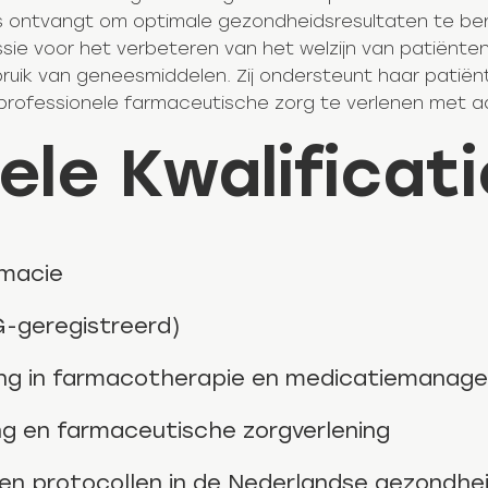
es ontvangt om optimale gezondheidsresultaten te ber
e voor het verbeteren van het welzijn van patiënten, z
bruik van geneesmiddelen. Zij ondersteunt haar patiën
professionele farmaceutische zorg te verlenen met a
ele Kwalificat
rmacie
G-geregistreerd)
ling in farmacotherapie en medicatiemanag
ing en farmaceutische zorgverlening
n en protocollen in de Nederlandse gezondhe