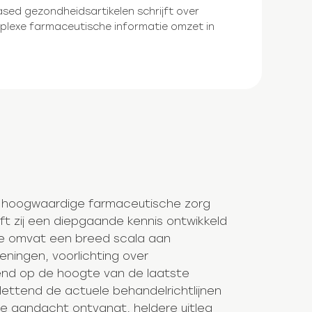
ased gezondheidsartikelen schrijft over
complexe farmaceutische informatie omzet in
van hoogwaardige farmaceutische zorg
t zij een diepgaande kennis ontwikkeld
se omvat een breed scala aan
ningen, voorlichting over
end op de hoogte van de laatste
wlettend de actuele behandelrichtlijnen
le aandacht ontvangt, heldere uitleg