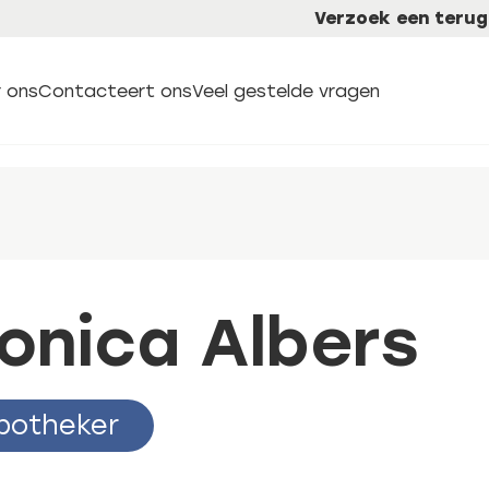
Verzoek een terug
 ons
Contacteert ons
Veel gestelde vragen
onica Albers
potheker