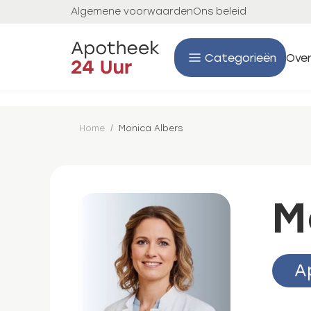
Algemene voorwaarden
Ons beleid
Categorieën
Over
Home
/
Monica Albers
M
A